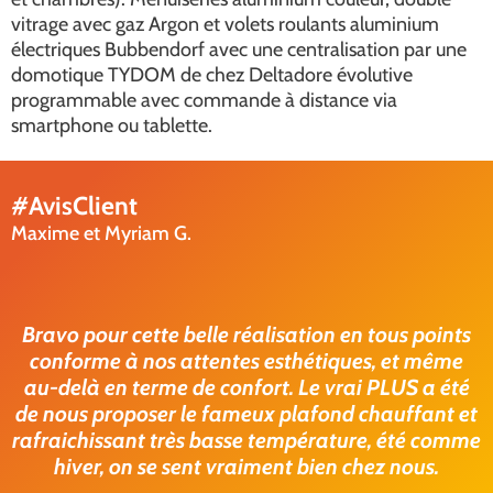
vitrage avec gaz Argon et volets roulants aluminium
électriques Bubbendorf avec une centralisation par une
domotique TYDOM de chez Deltadore évolutive
programmable avec commande à distance via
smartphone ou tablette.
#AvisClient
Maxime et Myriam G.
Bravo pour cette belle réalisation en tous points
conforme à nos attentes esthétiques, et même
au-delà en terme de confort. Le vrai PLUS a été
de nous proposer le fameux plafond chauffant et
rafraichissant très basse température, été comme
hiver, on se sent vraiment bien chez nous.